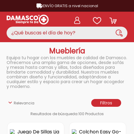
ENVÍO GRATIS a nivel nacional
¿Qué buscas el día de hoy?
Mueblería
TÉRMINOS MÁS BUSCADOS
Equipa tu hogar con los muebles de calidad de Damasco.
aire acondicionado
1
.
Ofrecemos una amplia gama de opciones, desde sofás
y mesas hasta camas y sillas, todos diseñados para
nevera
2
.
brindarte comodidad y durabilidad. Nuestros muebles
combinan diseño y funcionalidad, adaptándose a
lavadora
3
.
cualquier estilo y espacio para crear un hogar acogedor
y moderno.
cocina
4
.
ventilador
5
.
Filtros
Relevancia
neveras
6
.
Resultados de búsqueda:
100
Productos
televisor
7
.
licuadora
8
.