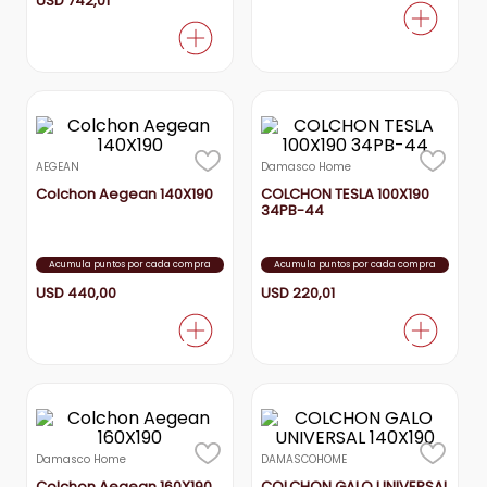
USD
742
,
01
AEGEAN
Damasco Home
Colchon Aegean 140X190
COLCHON TESLA 100X190
34PB-44
Acumula puntos por cada compra
Acumula puntos por cada compra
USD
440
,
00
USD
220
,
01
Damasco Home
DAMASCOHOME
Colchon Aegean 160X190
COLCHON GALO UNIVERSAL