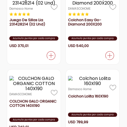
aire-acondicionado
Damasco Home
DAMASCOHOME
9
.
★
★
★
★
★
★
★
★
★
★
tv
10
.
Juego De Sillas Lia
Colchon Easy Go-
231428214 (02 Und)
Diamond 200X200
Acumula puntos por cada compra
Acumula puntos por cada compra
USD
370
,
01
USD
540
,
00
Damasco Home
DAMASCOHOME
Colchon Lolita 160X190
COLCHON GALO ORGANIC
COTTON 140X190
Acumula puntos por cada compra
Acumula puntos por cada compra
USD
789
,
99