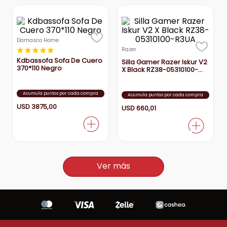
Damasco Home
★
★
★
★
★
Razer
Kdbassofa Sofa De Cuero
Silla Gamer Razer Iskur V2
370*110 Negro
X Black RZ38-05310100-
R3UA
Acumula puntos por cada compra
Acumula puntos por cada compra
USD
3875
,
00
USD
660
,
01
Ver más