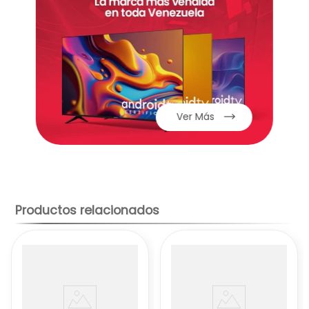
Procesador
Modelo
: Qualcomm Snapdragon 680
Rendimiento
: Buen rendimiento para tareas
diarias, multimedia y juegos con ajustes
medios.
Memoria
Ver Más
RAM
: 8 GB (ampliable virtualmente hasta 16
GB con RAM Turbo)
Almacenamiento
: 256 GB
Productos relacionados
Cámaras
Principal
: 108 MP (fotos detalladas y buena
calidad en diversas condiciones)
Ultra gran angular
: 5 MP
Macro
: 2 MP