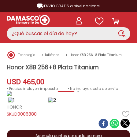
ENVÍO GRATIS a nivel nacional
¿Qué buscas el día de hoy?
TÉRMINOS MÁS BUSCADOS
Tecnología
Teléfonos
Honor X8B 256+8 Plata Titanium
aire acondicionado
1
.
Honor X8B 256+8 Plata Titanium
nevera
2
.
USD
465
,
00
lavadora
3
.
• Precios incluyen impuesto
• No incluye costo de envío
cocina
4
.
ventilador
5
.
HONOR
D0006880
neveras
6
.
televisor
7
.
licuadora
Acumula puntos por cada compra
8
.