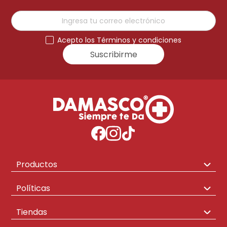
Acepto los Términos y condiciones
Suscribirme
Productos
Congeladores
Políticas
Hogar
Envíos y Cambios
Tiendas