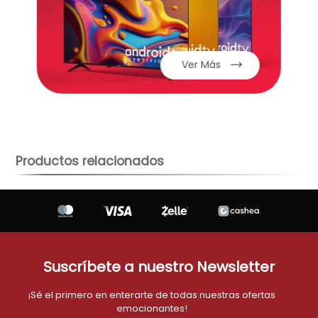
aire-acondicionado
9
.
telefono
10
.
Ver Más
Productos relacionados
Suscríbete a nuestro Newsletter
¡Sé el primero en enterarte de todas nuestras ofertas
emocionantes!