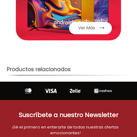
aire-acondicionado
9
.
telefono
10
.
Ver Más
Productos relacionados
Suscríbete a nuestro Newsletter
¡Sé el primero en enterarte de todas nuestras ofertas
emocionantes!