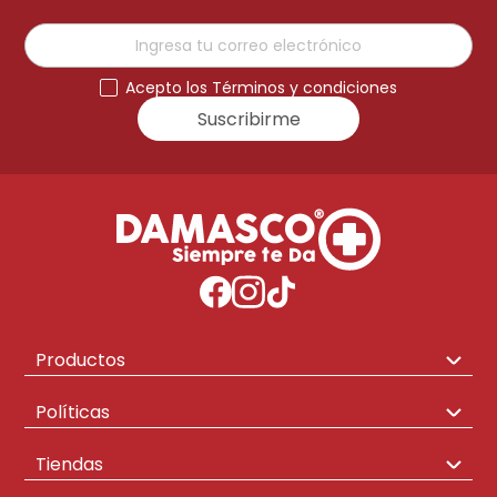
Acepto los Términos y condiciones
Suscribirme
Productos
Congeladores
Políticas
Hogar
Envíos y Cambios
Tiendas