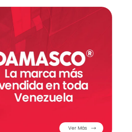
adaptativa de 120Hz para un desplazamiento
, siempre te da más!
Ver Más