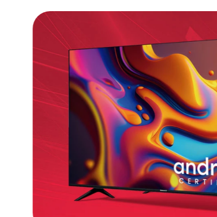
Dimensiones:
168.6 x 76.6 x 8.3 mm.
Peso:
198 gramos.
Pantalla:
Pantalla fluida IPS LCD de 6.78 
visual sumamente suave e interacción óp
¡Llévate lo mejor p