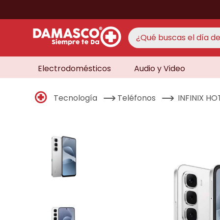
¿Qué buscas el día de 
Electrodomésticos
Audio y Video
TÉRMINO
aire 
1
.
Tecnología
Teléfonos
INFINIX H
never
2
.
cocin
3
.
lavad
4
.
venti
5
.
licua
6
.
televi
7
.
never
8
.