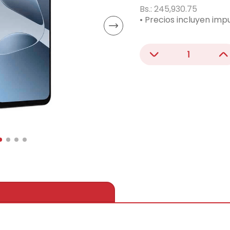
acondicionado
Bs.:
245,930.75
• Precios incluyen imp
－
＋