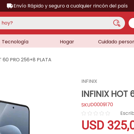
Envío Rápido y seguro a cualquier rincón del país
hoy?
Tecnología
Hogar
Cuidado perso
S MÁS BUSCADOS
acondicionado
OT 60 PRO 256+8 PLATA
a
a
INFINIX
ora
INFINIX HOT
lador
D0009170
dora
☆
☆
☆
☆
☆
sor
USD
325
,
as