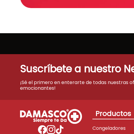
Suscríbete a nuestro N
¡Sé el primero en enterarte de todas nuestras o
emocionantes!
Productos
Congeladores