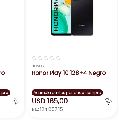
ratos nítidos en la oscuridad.
e larga duración que te acompaña durante
☆
☆
☆
☆
☆
HONOR
ro
Honor Play 10 128+4 Negro
mpra
Acumula puntos por cada compra
USD
165
,
00
Bs.:
124,857.15
icionales.
midad.
ar
Agregar
－
＋