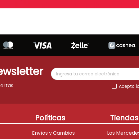
ewsletter
fertas
Acepto l
Políticas
Tiendas
Envíos y Cambios
Las Mercede