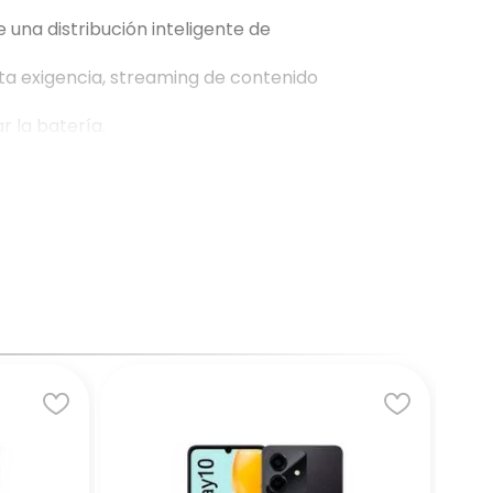
 una distribución inteligente de
ta exigencia, streaming de contenido
 la batería.
r series completas, colecciones de música y
usta para mantener abiertas numerosas
n angular) con enfoque automático rápido e
HDR inteligente y retratos estilizados con