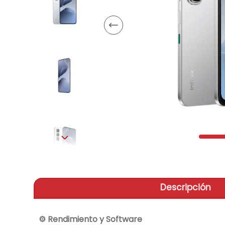
aire-
9
.
tv
10
.
Descripción
⚙️ Rendimiento y Software