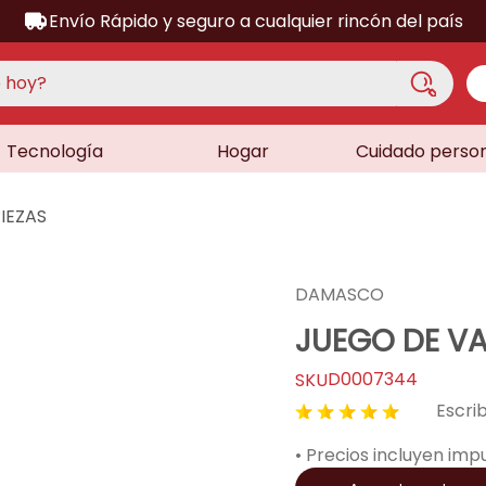
Envío Rápido y seguro a cualquier rincón del país
hoy?
Tecnología
Hogar
Cuidado perso
S MÁS BUSCADOS
acondicionado
IEZAS
a
a
DAMASCO
ora
JUEGO DE VA
lador
D0007344
dora
★
★
★
★
★
sor
• Precios incluyen imp
as