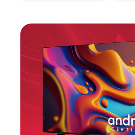
Agregar
－
＋
－