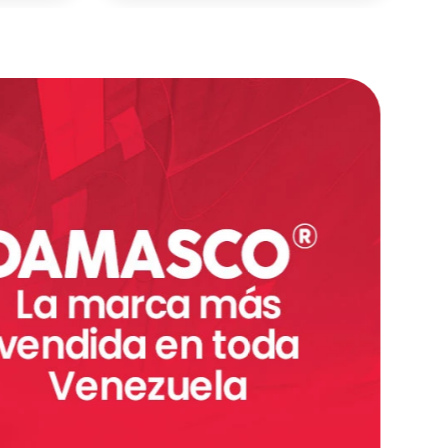
ar
Agregar
－
＋