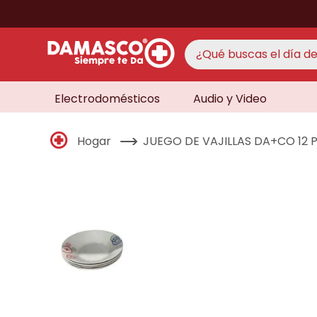
¿Qué buscas el día de 
Electrodomésticos
Audio y Video
TÉRMINO
aire 
1
.
Hogar
JUEGO DE VAJILLAS DA+CO 12 P
never
2
.
cocin
3
.
lavad
4
.
venti
5
.
licua
6
.
televi
7
.
never
8
.