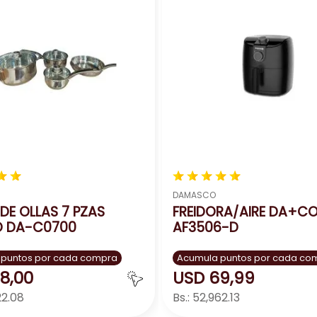
ar a mano o en el lavavajillas.
agua y jabón suave.
 adecuados para evitar rayar la superficie de la vajilla.
o con agua y jabón suave. Si utilizas un lavavajillas, aseg
lugar seguro y seco para evitar roturas o astilladuras.
★
★
★
★
★
★
★
DAMASCO
DE OLLAS 7 PZAS
FREIDORA/AIRE DA+CO
 DA-C0700
AF3506-D
 puntos por cada compra
Acumula puntos por cada co
8
,
00
USD
69
,
99
22.08
Bs.:
52,962.13