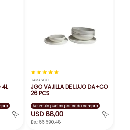
úrate de que la vajilla sea apta para
★
★
★
★
★
DAMASCO
 4L
JGO VAJILLA DE LUJO DA+CO
26 PCS
mpra
Acumula puntos por cada compra
USD
88
,
00
Bs.:
66,590.48