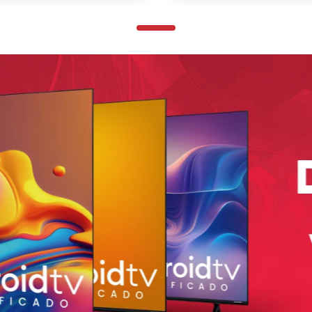
Agregar
Agreg
＋
－
＋