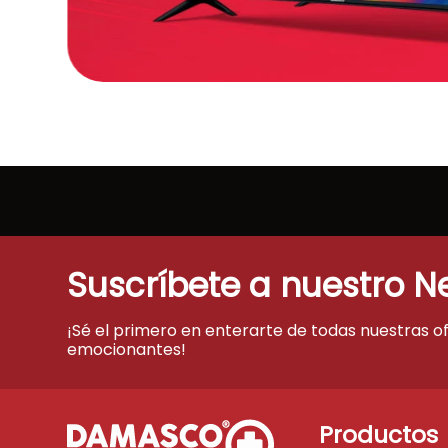
Suscríbete a nuestro N
¡Sé el primero en enterarte de todas nuestras o
emocionantes!
Productos