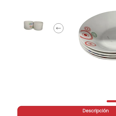
aire-
9
.
tv
10
.
Descripción