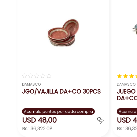
Fácil limpieza:
Las piezas son fáciles de lav
Recomendaciones de uso y cuidado:
Antes del primer uso:
Lava las piezas con 
Durante el uso:
Utiliza utensilios de cocina
Limpieza:
Lava las piezas después de cada us
lavavajillas.
Almacenamiento:
Guarda las piezas en un 
☆
☆
☆
☆
☆
★
★
★
DAMASCO
DAMASCO
JGO/VAJILLA DA+CO 30PCS
JUEGO 
DA+CO
Acumula puntos por cada compra
Acumula
USD
48
,
00
USD
4
Bs.:
36,322.08
Bs.:
36,3