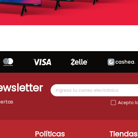
ewsletter
fertas
Acepto l
Políticas
Tiendas