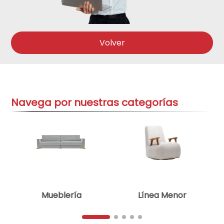
aire-acondicionado
9
.
tv
10
.
Volver
Navega por nuestras categorías
Mueblería
Línea Menor