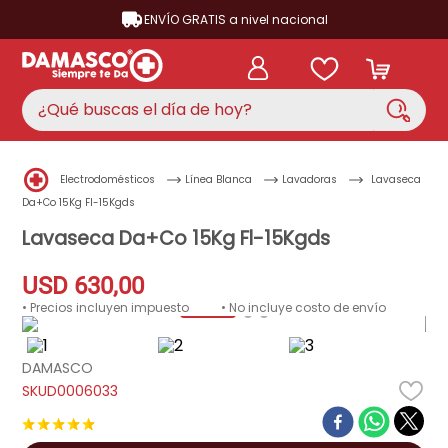
ENVÍO GRATIS a nivel nacional
¿Qué buscas el día de hoy?
TÉRMINOS MÁS BUSCADOS
Electrodomésticos
Línea Blanca
Lavadoras
Lavaseca
aire acondicionado
1
.
Da+Co 15Kg Fl-15Kgds
nevera
Lavaseca Da+Co 15Kg Fl-15Kgds
2
.
lavadora
3
.
USD
630
,
00
cocina
4
.
• Precios incluyen impuesto
• No incluye costo de envío
ventilador
5
.
DAMASCO
neveras
6
.
D0006033
televisor
7
.
★
★
★
★
★
licuadora
8
.