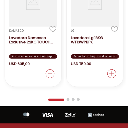
Es moderna:
Su diseño se adapta a
cualquier hogar.
Es económica:
Ahorra energía y agua en
cada lavado.
DAMASCO
LG
Lavadora Damasco
Lavadora Lg 13KG
¡No esperes más y simplifica tu vida con la
Exclusive 22KG TOUCH
WT13WPBPK
DFTWM220
Lavaseca Da+Co de 15 kg!
Acumula puntos por cada compra
Acumula puntos por cada compra
¡Da+Co, tu aliado en el hogar!
USD
635
,
00
USD
750
,
00