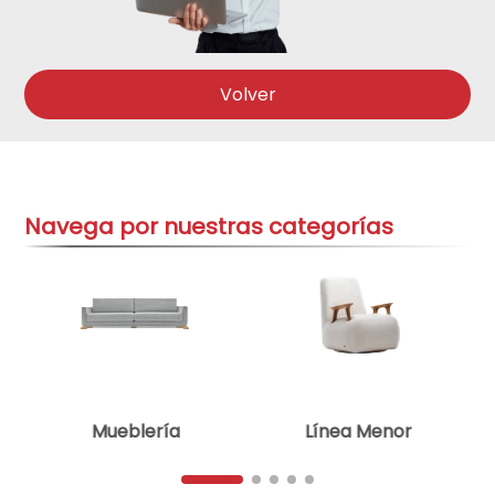
aire-acondicionado
9
.
cocinas
10
.
Volver
Navega por nuestras categorías
Mueblería
Línea Menor