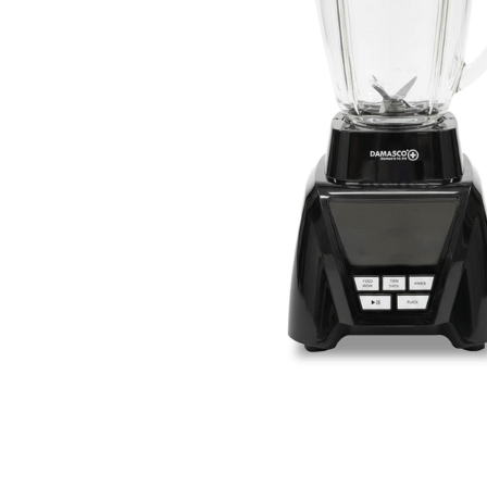
aire-
9
.
telef
10
.