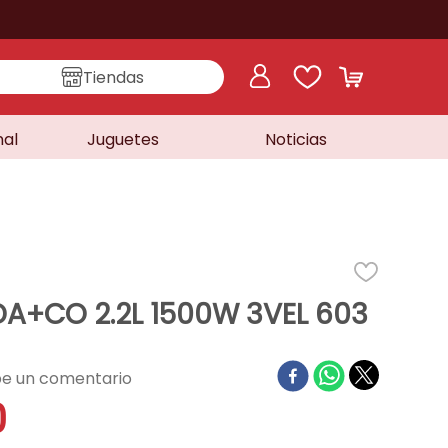
Tiendas
nal
Juguetes
Noticias
A+CO 2.2L 1500W 3VEL 603
0