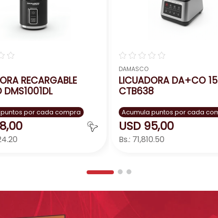
☆
☆
☆
☆
☆
☆
☆
DAMASCO
DORA RECARGABLE
LICUADORA DA+CO 1
 DMS1001DL
CTB638
 puntos por cada compra
Acumula puntos por cada co
8
,
00
USD
95
,
00
24.20
Bs.:
71,810.50
Agregar
Agreg
＋
－
＋