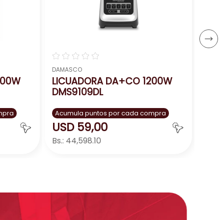
US
Bs.:
－
☆
☆
☆
☆
☆
DAMASCO
500W
LICUADORA DA+CO 1200W
DMS9109DL
mpra
Acumula puntos por cada compra
USD
59
,
00
Bs.:
44,598.10
ar
Agregar
－
＋