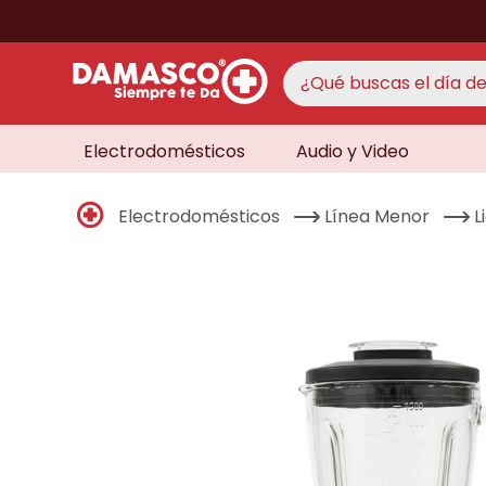
¿Qué buscas el día de 
Electrodomésticos
Audio y Video
TÉRMINO
aire 
1
.
Electrodomésticos
Línea Menor
L
never
2
.
cocin
3
.
lavad
4
.
venti
5
.
televi
6
.
licua
7
.
never
8
.