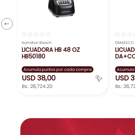
☆
☆
☆
☆
☆
☆
☆
☆
Hamilton Beach
DAMASCO
LICUADORA HB 48 OZ
LICUA
HB50180
DA+CO
Acumula puntos por cada compra
Acumula
USD
38
,
00
USD
3
Bs.:
28,724.20
Bs.:
28,7
Agregar
－
＋
－