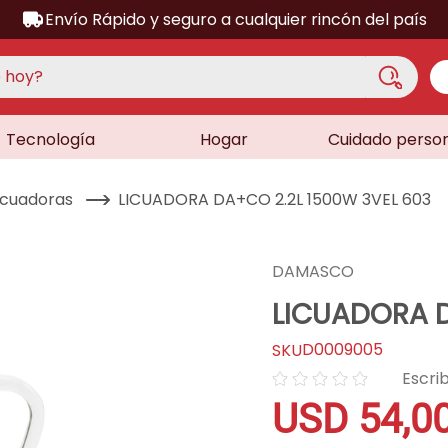
Envío Rápido y seguro a cualquier rincón del país
hoy?
Tecnología
Hogar
Cuidado perso
S MÁS BUSCADOS
acondicionado
icuadoras
LICUADORA DA+CO 2.2L 1500W 3VEL 603
a
a
DAMASCO
ora
LICUADORA D
lador
D0009005
sor
☆
☆
☆
☆
☆
dora
USD
54
,
0
as