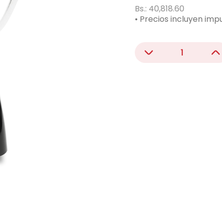
acondicionado
Bs.:
40,818.60
• Precios incluyen imp
ono
－
＋