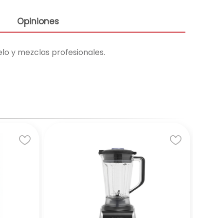
Opiniones
elo y mezclas profesionales.
☆
Ninja
LIC
BE
Acu