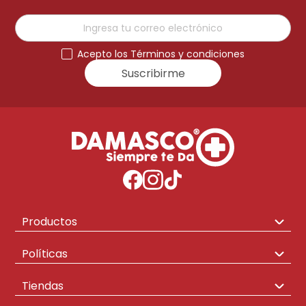
Acepto los Términos y condiciones
Suscribirme
Productos
Congeladores
Políticas
Hogar
Envíos y Cambios
Tiendas