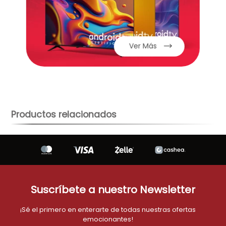
telefono
9
.
aire-acondicionado
10
.
Ver Más
Productos relacionados
Suscríbete a nuestro Newsletter
¡Sé el primero en enterarte de todas nuestras ofertas
emocionantes!