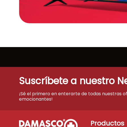
Suscríbete a nuestro N
¡Sé el primero en enterarte de todas nuestras o
emocionantes!
Productos