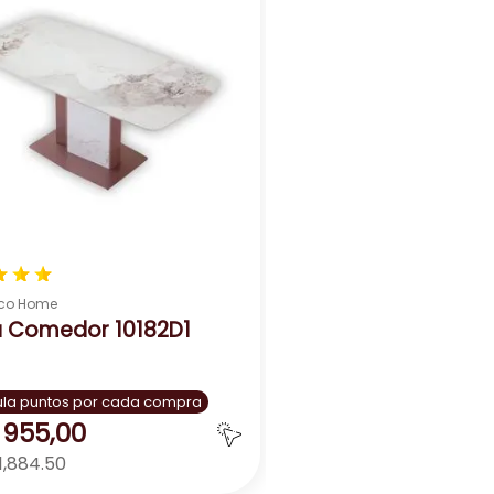
lidad. Su amplia superficie te ofrece espacio
ntras te relajas en tu sala de estar.
os y mantener el espacio organizado. ¡Una
★
★
★
co Home
 Comedor 10182D1
la puntos por cada compra
955
,
00
1,884.50