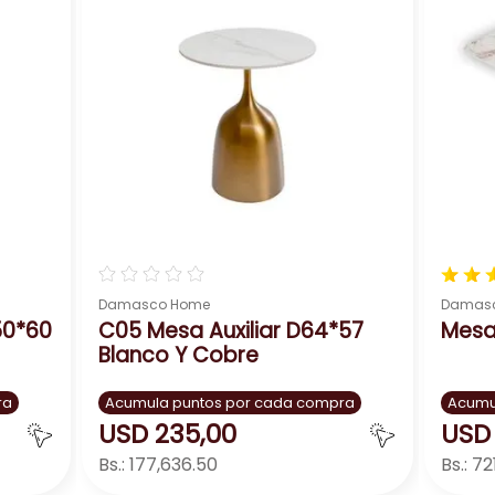
 de alta calidad, la mesa NA2114A destaca por su funciona
ros, revistas, bebidas o lo que necesites tener a mano mie
luir cajones o estantes, lo que te permite guardar objet
espacio!
¡Haz tu espacio más funcional y organizado con Da+Co!
☆
☆
☆
☆
☆
★
★
Damasco Home
Damas
50*60
C05 Mesa Auxiliar D64*57
Mesa
Blanco Y Cobre
ra
Acumula puntos por cada compra
Acumu
USD
235
,
00
USD
Bs.:
177,636.50
Bs.:
72