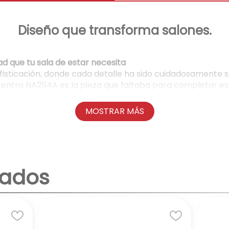
Diseño que transforma salones.
d que tu sala de estar necesita
 sofisticación, donde cada detalle ha sido cuidadosament
centro NA2114A es la pieza que faltaba para completar e
MOSTRAR MÁS
nea, la mesa NA2114A se integra a la perfección en cualqu
cléctico, esta mesa de centro se convertirá en el centro 
nados
teriales de alta calidad, como madera de ingeniería, que 
dad de acabados como madera, cristal o melamina, es fácil