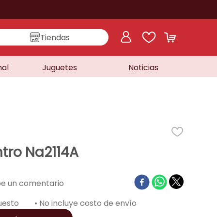
Tiendas
nal
Juguetes
Noticias
tro Na2114A
uesto
• No incluye costo de envío