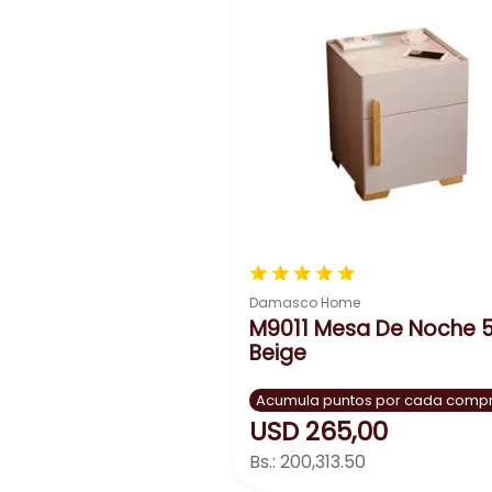
Además de su diseño atractivo y sus materiales
suficiente para colocar objetos decorativos, lib
Algunos modelos de la mesa NA2114A pueden inc
solución práctica y estética para optimizar el 
★
★
★
★
★
Damasco Home
M9011 Mesa De Noche 
Beige
Acumula puntos por cada comp
USD
265
,
00
Bs.:
200,313.50