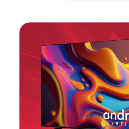
Agregar
－
＋