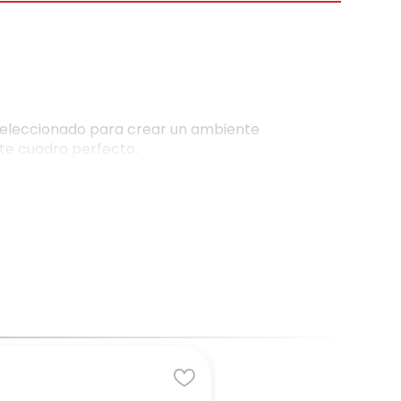
e seleccionado para crear un ambiente
ste cuadro perfecto.
ier estilo de decoración. Ya sea que tu sala de
de atención y en el complemento ideal para
aseguran la estabilidad y resistencia del
 de limpiar y mantener, lo que te permite