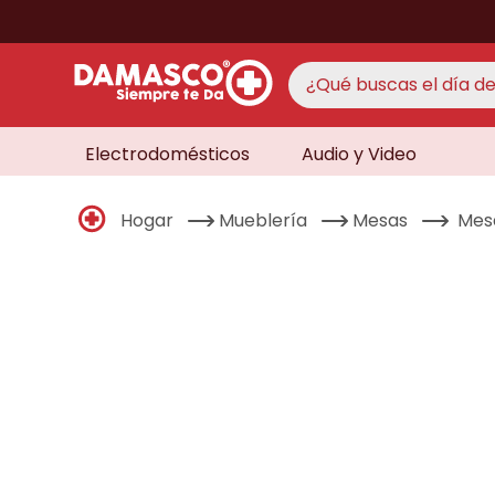
¿Qué buscas el día de 
Electrodomésticos
Audio y Video
TÉRMINO
aire 
1
.
Hogar
Mueblería
Mesas
Mes
never
2
.
cocin
3
.
lavad
4
.
venti
5
.
televi
6
.
licua
7
.
never
8
.