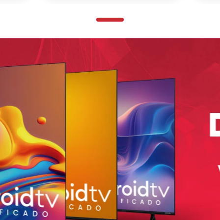
Agregar
－
＋
－