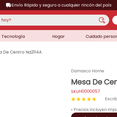
Envío Rápido y seguro a cualquier rincón del país
hoy?
Tecnología
Hogar
Cuidado perso
S MÁS BUSCADOS
acondicionado
a De Centro Na2114A
a
a
Damasco Home
ora
Mesa De Cen
lador
H0000057
sor
★
★
★
★
★
dora
• Precios incluyen imp
as