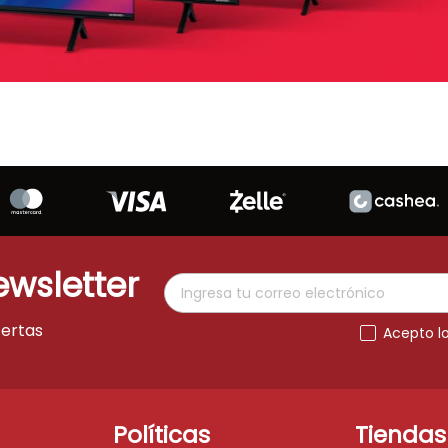
ewsletter
fertas
Acepto l
Políticas
Tiendas