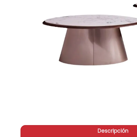
aire-
9
.
telef
10
.
Descripción