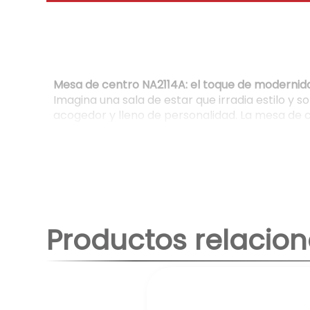
Mesa de centro NA2114A: el toque de modernida
Imagina una sala de estar que irradia estilo y
acogedor y lleno de personalidad. La mesa de 
Un diseño que se adapta a tu estilo
Con sus líneas limpias y su estética contemporá
estar tenga un aire minimalista, industrial o e
crear un espacio único.
Materiales que garantizan calidad y durabilidad
Productos relacio
La estructura de la mesa está fabricada con ma
mueble. La superficie, disponible en una varie
disfrutar de tu mesa sin preocupaciones.
Funcionalidad que se adapta a tus necesidades