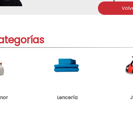
acondicionado
Volv
ategorías
enor
Lencería
J