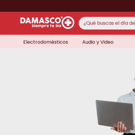
¿Qué buscas el día de 
Electrodomésticos
Audio y Video
TÉRMINO
aire 
1
.
never
2
.
lavad
3
.
cocin
4
.
venti
5
.
never
6
.
televi
7
.
licua
8
.