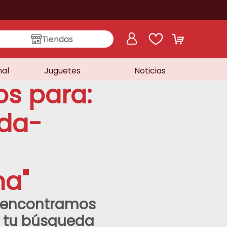
Tiendas
nal
Juguetes
Noticias
os para:
da-
na
"
o encontramos
a tu búsqueda