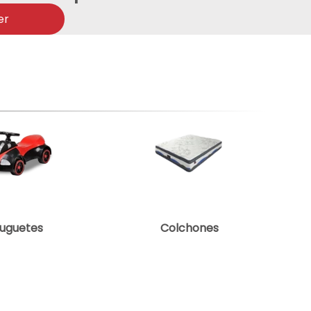
er
uguetes
Colchones