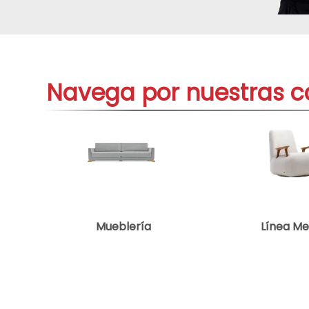
aire-
9
.
tv
10
.
Navega por nuestras c
Mueblería
Línea M