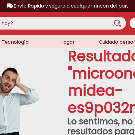
Envío Rápido y seguro a cualquier rincón del país
hoy?
Tecnología
Hogar
Cuidado perso
S MÁS BUSCADOS
Resultad
acondicionado
a
"
microon
ora
midea-
a
lador
es9p032
as
sor
Lo sentimos, n
dora
resultados par