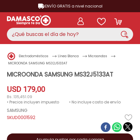
ENVÍO GRATIS a nivel nacional
¿Qué buscas el día de hoy?
TÉRMINOS MÁS BUSCADOS
Electrodomésticos
Línea Blanca
Microondas
aire acondicionado
1
.
MICROONDA SAMSUNG MS32J5133AT
nevera
MICROONDA SAMSUNG MS32J5133AT
2
.
cocina
3
.
USD
179
,
00
lavadora
4
.
Bs.:
135,451.09
• Precios incluyen impuesto
• No incluye costo de envío
ventilador
5
.
SAMSUNG
neveras
D0001592
6
.
televisor
7
.
licuadora
8
.
Acumula puntos por cada compra