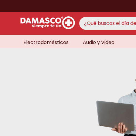
¿Qué buscas el día de 
Electrodomésticos
Audio y Video
TÉRMINO
aire 
1
.
never
2
.
cocin
3
.
lavad
4
.
venti
5
.
televi
6
.
licua
7
.
never
8
.