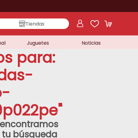
Tiendas
nal
Juguetes
Noticias
os para:
das-
o-
p022pe
"
o encontramos
a tu búsqueda