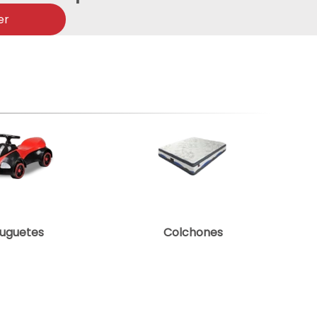
er
uguetes
Colchones