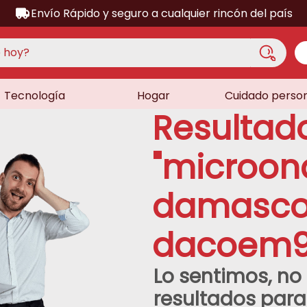
Envío Rápido y seguro a cualquier rincón del país
hoy?
Tecnología
Hogar
Cuidado perso
S MÁS BUSCADOS
Resultad
acondicionado
a
"
microon
a
damasc
ora
lador
dacoem9
sor
dora
Lo sentimos, n
as
resultados par