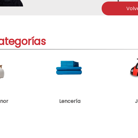
ono
Volv
acondicionado
ategorías
enor
Lencería
J