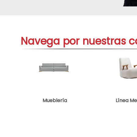
telef
9
.
aire-
10
.
Navega por nuestras c
Mueblería
Línea M