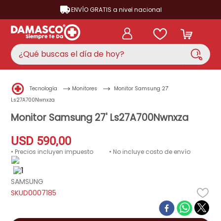
ENVÍO GRATIS a nivel nacional
¿Qué buscas el día de hoy?
TÉRMINOS MÁS BUSCADOS
Tecnología
Monitores
Monitor Samsung 27'
aire acondicionado
1
.
Ls27A700Nwnxza
nevera
Monitor Samsung 27' Ls27A700Nwnxza
2
.
cocina
3
.
USD
590
,
00
lavadora
4
.
• Precios incluyen impuesto
• No incluye costo de envío
ventilador
5
.
SAMSUNG
licuadora
6
.
D0007185
televisor
7
.
neveras
8
.