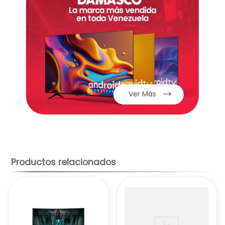
cantidad de detalles, perfecta para
profesionales y usuarios exigentes.
Tipo de panel
IPS
: Ofrece colores precisos y ángulos de
visión amplios, ideal para diseño gráfico y
edición de video.
Ver Más
VA
: Proporciona un alto contraste y negros
profundos, ideal para ver películas y jugar
videojuegos.
TN
: Tiene un tiempo de respuesta rápido,
ideal para juegos de acción rápida, pero los
ángulos de visión y la calidad de color
Productos relacionados
pueden ser limitados.
Tasa de refresco
:*
60 Hz
: Es la tasa de refresco estándar y es
suficiente para la mayoría de las tareas.
75 Hz
: Ofrece una mayor fluidez en juegos y
videos.