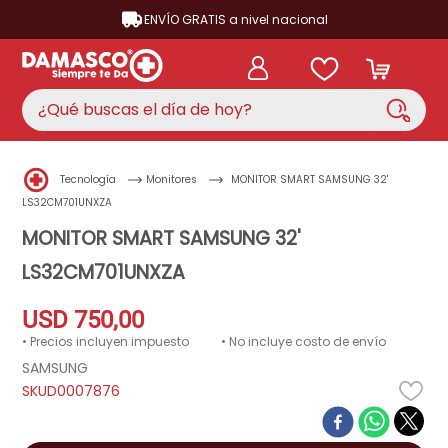
ENVÍO GRATIS a nivel nacional
¿Qué buscas el día de hoy?
TÉRMINOS MÁS BUSCADOS
Tecnología
Monitores
MONITOR SMART SAMSUNG 32'
aire acondicionado
1
.
LS32CM701UNXZA
nevera
MONITOR SMART SAMSUNG 32'
2
.
LS32CM701UNXZA
lavadora
3
.
cocina
4
.
USD
750
,
00
ventilador
5
.
• Precios incluyen impuesto
• No incluye costo de envío
SAMSUNG
neveras
6
.
D0007876
televisor
7
.
licuadora
8
.