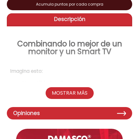
Acumula puntos por cada compra
aire-acondicionado
9
.
Descripción
tv
10
.
Combinando lo mejor de un
monitor y un Smart TV
Imagina esto:
Versatilidad sin límites:
Este monitor
inteligente te permite disfrutar de
MOSTRAR MÁS
contenido multimedia en 4K UHD, trabajar
en tus proyectos con gran detalle y
acceder a tus aplicaciones de streaming
Opiniones
favoritas, todo en un solo dispositivo.
Con Smart TV integrado, puedes disfrutar
de Netflix, YouTube, Disney+ y mucho más,
sin necesidad de conectar una