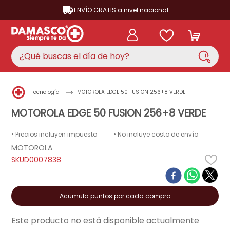
ENVÍO GRATIS a nivel nacional
¿Qué buscas el día de hoy?
TÉRMINOS MÁS BUSCADOS
Tecnología
MOTOROLA EDGE 50 FUSION 256+8 VERDE
aire acondicionado
1
.
MOTOROLA EDGE 50 FUSION 256+8 VERDE
nevera
2
.
• Precios incluyen impuesto
• No incluye costo de envío
cocina
3
.
MOTOROLA
lavadora
4
.
D0007838
ventilador
5
.
licuadora
6
.
Acumula puntos por cada compra
televisor
7
.
Este producto no está disponible actualmente
neveras
8
.