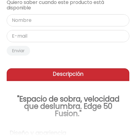
Quiero saber cuando este producto está
disponible
aire-acondicionado
9
.
tv
10
.
Enviar
Descripción
"Espacio de sobra, velocidad
que deslumbra. Edge 50
Fusion."
Diseño y apariencia