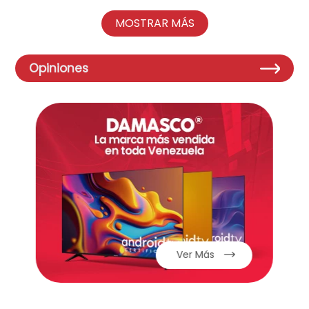
Diseño moderno y elegante, con cuerpo de
MOSTRAR MÁS
plástico y un acabado brillante.
El color verde le da un toque juvenil y
atractivo.
Opiniones
Lector de huellas dactilares para seguridad
y comodidad.
Resistencia al polvo y al agua (IP68)
: ¡Una
gran ventaja para mayor tranquilidad!
Pantalla
Pantalla
pOLED
de 6.7 pulgadas con
resolución FHD+ (1080 x 2400 píxeles).
Tasa de refresco de
144 Hz
para una
experiencia visual fluida y envolvente. ¡Ideal
para juegos y contenido multimedia!
Ver Más
Procesador y rendimiento
Procesador
Qualcomm Snapdragon 7 Gen