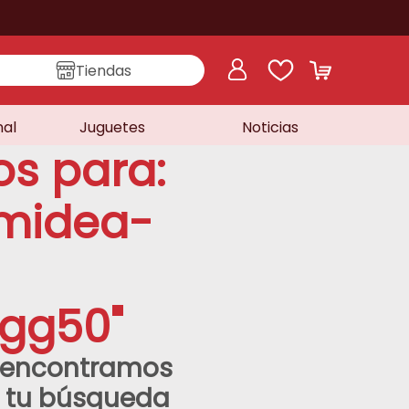
Tiendas
nal
Juguetes
Noticias
os para:
midea-
fgg50
"
o encontramos
a tu búsqueda