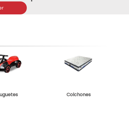
er
uguetes
Colchones