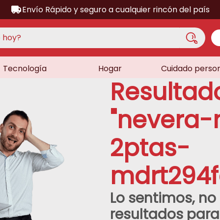
Envío Rápido y seguro a cualquier rincón del país
hoy?
Tecnología
Hogar
Cuidado perso
S MÁS BUSCADOS
Resultad
acondicionado
a
"
nevera-
a
2ptas-
ora
lador
mdrt294
dora
sor
Lo sentimos, n
as
resultados par