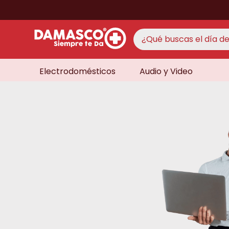
¿Qué buscas el día de 
Electrodomésticos
Audio y Video
TÉRMINO
aire 
1
.
never
2
.
cocin
3
.
lavad
4
.
venti
5
.
licua
6
.
televi
7
.
never
8
.