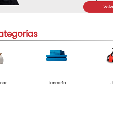
acondicionado
Volv
ategorías
enor
Lencería
J