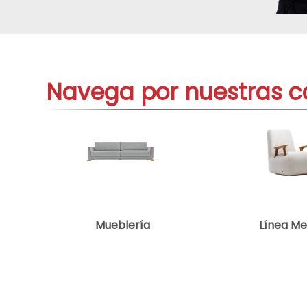
aire-
9
.
tv
10
.
Navega por nuestras c
Mueblería
Línea M