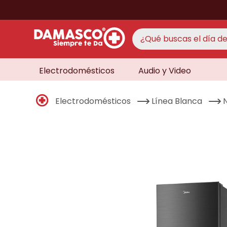
¿Qué buscas el día de 
Electrodomésticos
Audio y Video
TÉRMINO
aire 
1
.
Electrodomésticos
Línea Blanca
never
2
.
cocin
3
.
lavad
4
.
venti
5
.
televi
6
.
licua
7
.
never
8
.