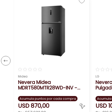
o
n
☆
☆
☆
☆
☆
☆
☆
☆
Midea
LG
Nevera Midea
Nevera
MDRT580MTR28WD-INV -
Pulgad
Inverter Quattro, Ahorro de
Energía
Acumula puntos por cada compra
Acumula
USD
870
,
00
USD
1