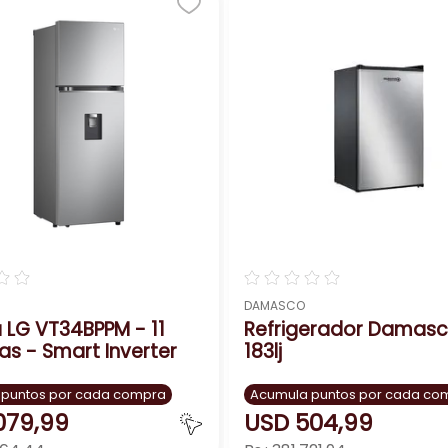
☆
☆
☆
☆
☆
☆
☆
DAMASCO
 LG VT34BPPM - 11
Refrigerador Damasc
as - Smart Inverter
183lj
 puntos por cada compra
Acumula puntos por cada co
079
,
99
USD
504
,
99