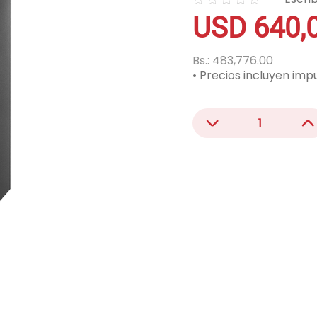
☆
☆
☆
☆
☆
acondicionado
USD
640
,
ono
Bs.:
483,776.00
• Precios incluyen imp
－
＋