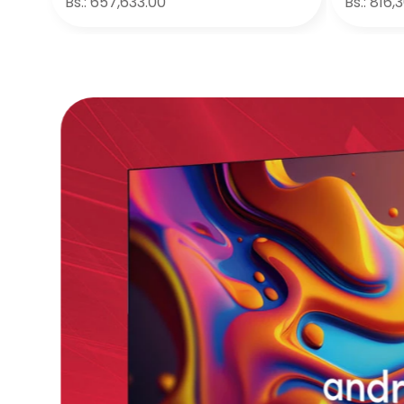
Bs.:
657,633.00
Bs.:
816,
Agregar
－
＋
－