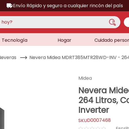
Envío Rápido y seguro a cualquier rincón del país
hoy?
Tecnología
Hogar
Cuidado perso
S MÁS BUSCADOS
acondicionado
Neveras
Nevera Midea MDRT385MTR28WD-INV - 264 L
a
a
Midea
ora
Nevera Mid
lador
264 Litros,
sor
Inverter
dora
D0007468
as