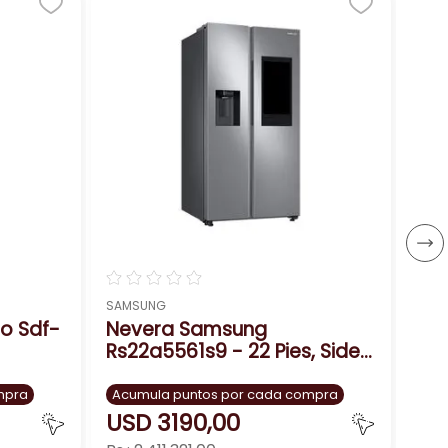
☆
SAM
Ne
Rt
Cap
Acu
US
Bs.:
－
☆
☆
☆
☆
☆
SAMSUNG
o Sdf-
Nevera Samsung
Rs22a5561s9 - 22 Pies, Side
by Side
mpra
Acumula puntos por cada compra
USD
3190
,
00