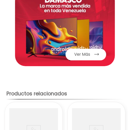
uniforme del frío en todos los rincones del
refrigerador, manteniendo los alimentos
frescos por más tiempo.
Moist Balance Crisper:
Este
compartimento especial para frutas y
verduras cuenta con un diseño que regula
la humedad para conservar su frescura
por más tiempo.
Ver Más
DoorCooling+™:
Esta tecnología enfría más
rápido y de manera uniforme el interior del
refrigerador, especialmente la zona de la
puerta, donde solemos guardar alimentos
que se echan a perder más rápido.
Iluminación LED:
La luz LED interior es más
Productos relacionados
brillante y eficiente que las luces
convencionales, lo que facilita la
visualización de los alimentos y ahorra
energía.
Diseño elegante y funcional:
La
refrigeradora LG GT32WPK presenta un