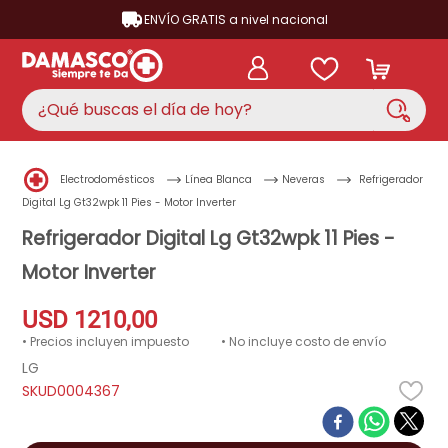
ENVÍO GRATIS a nivel nacional
¿Qué buscas el día de hoy?
TÉRMINOS MÁS BUSCADOS
Electrodomésticos
Línea Blanca
Neveras
Refrigerador
aire acondicionado
1
.
Digital Lg Gt32wpk 11 Pies - Motor Inverter
nevera
Refrigerador Digital Lg Gt32wpk 11 Pies -
2
.
Motor Inverter
lavadora
3
.
cocina
4
.
USD
1210
,
00
ventilador
5
.
• Precios incluyen impuesto
• No incluye costo de envío
LG
neveras
6
.
D0004367
televisor
7
.
licuadora
8
.