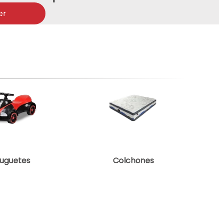
er
uguetes
Colchones