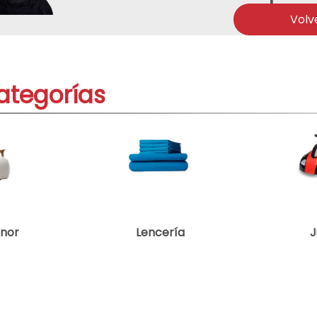
acondicionado
Volv
ono
ategorías
enor
Lencería
J