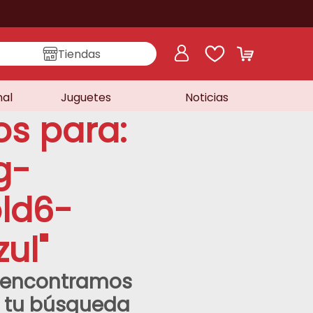
Tiendas
nal
Juguetes
Noticias
os para:
g-
old6-
zul
"
o encontramos
a tu búsqueda