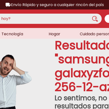
Envío Rápido y seguro a cualquier rincón del país
hoy?
Tecnología
Hogar
Cuidado perso
S MÁS BUSCADOS
Resultad
acondicionado
a
"
samsun
a
galaxyzf
ora
lador
256-12-a
sor
dora
Lo sentimos, n
as
resultados par