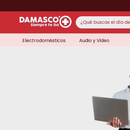
¿Qué buscas el día de 
Electrodomésticos
Audio y Video
TÉRMINO
aire 
1
.
never
2
.
cocin
3
.
lavad
4
.
venti
5
.
televi
6
.
licua
7
.
never
8
.