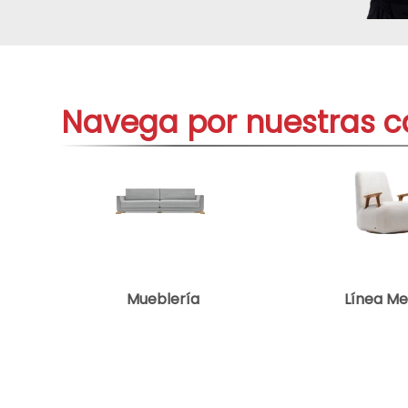
aire-
9
.
telef
10
.
Navega por nuestras c
Mueblería
Línea M