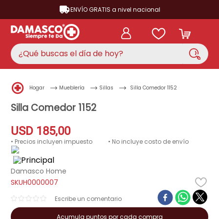
ENVÍO GRATIS a nivel nacional
¿Qué buscas el día de hoy?
TÉRMINOS MÁS BUSCADOS
Hogar
Mueblería
Sillas
Silla Comedor 1152
aire acondicionado
1
.
Silla Comedor 1152
nevera
2
.
USD
185
,
00
lavadora
3
.
• Precios incluyen impuesto
• No incluye costo de envío
cocina
4
.
ventilador
5
.
Damasco Home
H0000007
neveras
6
.
☆
☆
☆
☆
☆
televisor
7
.
licuadora
Acumula puntos por cada compra
8
.