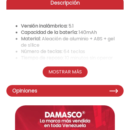
Descripción
aire-acondicionado
9
.
cocinas
10
.
Versión inalámbrica:
5.1
Capacidad de la batería:
140mAh
Material:
Aleación de aluminio + ABS + gel
de sílice
Número de teclas:
64 teclas
Tiempo de reposo:
10 minutos sin operar
Tiempo en espera:
90 días
Horas de trabajo:
45h
MOSTRAR MÁS
Estado expandido:
304.31 x 98.12 mm
Estado plegado:
152 x 98.12 mm
Peso:
216g
Opiniones
Sistemas compatibles:
Windows, iOS,
Android