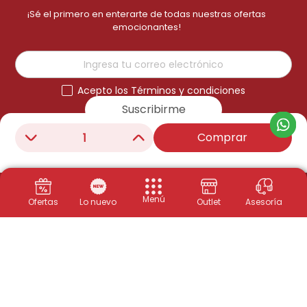
¡Sé el primero en enterarte de todas nuestras ofertas
emocionantes!
Acepto los Términos y condiciones
Suscribirme
Comprar
－
＋
Menú
Ofertas
Lo nuevo
Outlet
Asesoría
Productos
Congeladores
Políticas