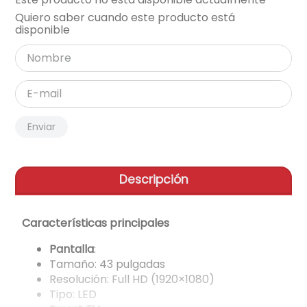
Quiero saber cuando este producto está
aire-acondicionado
9
.
disponible
tv
10
.
Enviar
Descripción
Características principales
Pantalla
:
Tamaño: 43 pulgadas
Resolución: Full HD (1920×1080)
Tipo: LED