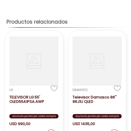
Productos relacionados
LG
DAMASCO
TELEVISOR LG 55'
Televisor Damasco 86''
OLED55A1PSA.AWP
86J1U QLED
Acumula puntos por cada compra
Acumula puntos por cada compra
USD
990
,
00
USD
1435
,
00