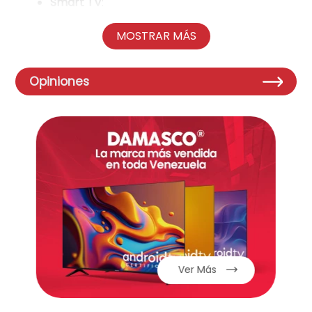
Smart TV
:
Sistema operativo: Acceso a aplicaciones
como YouTube, Netflix, y la Play Store
MOSTRAR MÁS
Conectividad: Wi-Fi y Bluetooth integrados
Memoria interna: 8GB de almacenamiento
Conectividad y puertos
:
Opiniones
HDMI: 2 entradas
USB: 1 entrada
Otras entradas: Componente, audio/video,
de audífonos
Puerto de red: Sí (RJ45)
Sonido
:
Bocinas integradas:
2×8W2 cross 8 cap W
2×8𝑊
Energía
:
Voltaje: 110-240v, 50-60Hz
Ver Más