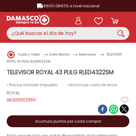
ENVÍO GRATIS a nivel nacional
¿Qué buscas el día de hoy?
TÉRMINOS MÁS BUSCADOS
Audio y Video
Línea Marrón
Televisores
TELEVISOR
aire acondicionado
1
.
ROYAL 43 PULG RLED4322SM
nevera
TELEVISOR ROYAL 43 PULG RLED4322SM
2
.
cocina
3
.
• Precios incluyen impuesto
• No incluye costo de envío
lavadora
ROYAL
4
.
D0002360
ventilador
5
.
licuadora
6
.
Acumula puntos por cada compra
televisor
7
.
neveras
Este producto no está disponible actualmente
8
.