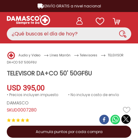
ENVÍO GRATIS a nivel nacional
¿Qué buscas el día de hoy?
TÉRMINOS MÁS BUSCADOS
Audio y Video
Línea Marrón
Televisores
TELEVISOR
aire acondicionado
1
.
DA+CO 50' 50GF6U
nevera
TELEVISOR DA+CO 50' 50GF6U
2
.
cocina
3
.
USD
395
,
00
lavadora
4
.
• Precios incluyen impuesto
• No incluye costo de envío
DAMASCO
ventilador
5
.
D0007280
televisor
6
.
★
★
★
★
★
licuadora
7
.
Acumula puntos por cada compra
neveras
8
.