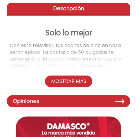
Descripción
telefono
9
.
aire-acondicionado
10
.
Solo lo mejor
Con este televisor, tus noches de cine en casa
serán épicas. La pantalla de 50 pulgadas te
sumergirá en la acción como nunca antes, y la
calidad de imagen te hará sentir como si
estuvieras viendo una película en el cine.
MOSTRAR MÁS
⚙️ Rendimiento y Software
Sistema Operativo:
Interfaz inteligente
Opiniones
optimizada para una navegación intuitiva,
permitiendo un acceso rápido a tus
aplicaciones de streaming, configuraciones
y canales favoritos.
Procesador:
Motor de procesamiento de