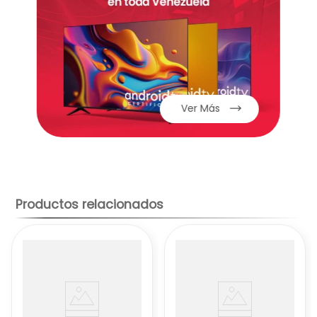
alta velocidad, diseñado para asegurar una
respuesta inmediata a los comandos del
control remoto, transiciones fluidas y una
gestión estable del sistema.
Rendimiento diario:
Ideal para disfrutar de
una experiencia de entretenimiento
completa, con soporte para reproducción
Ver Más
de contenido multimedia, uso de
dispositivos externos y una estabilidad de
software diseñada para el uso familiar
constante.
💾 Almacenamiento y Conexiones
Productos relacionados
Entradas Multimedia:
Equipado con
múltiples puertos HDMI y USB de alta
velocidad para conectar consolas de
videojuegos, decodificadores, barras de
sonido y dispositivos de almacenamiento
externo para reproducir archivos
multimedia.