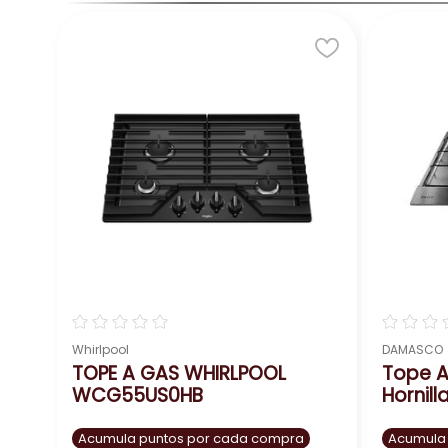
☆
☆
☆
☆
☆
☆
☆
☆
Whirlpool
DAMASCO
TOPE A GAS WHIRLPOOL
Tope 
WCG55US0HB
Hornil
Acumula puntos por cada compra
Acumula