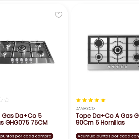
☆
☆
★
★
★
★
★
DAMASCO
A Gas Da+Co 5
Tope Da+Co A Gas G
las GHG075 75CM
90Cm 5 Hornillas
 puntos por cada compra
Acumula puntos por cada co