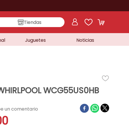
Tiendas
nal
Juguetes
Noticias
 WHIRLPOOL WCG55US0HB
00