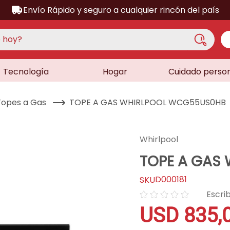
Envío Rápido y seguro a cualquier rincón del país
hoy?
Tecnología
Hogar
Cuidado perso
S MÁS BUSCADOS
acondicionado
Topes a Gas
TOPE A GAS WHIRLPOOL WCG55US0HB
a
a
Whirlpool
ora
TOPE A GAS
lador
D000181
sor
☆
☆
☆
☆
☆
dora
USD
835
,
as