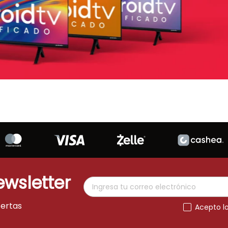
ewsletter
fertas
Acepto l