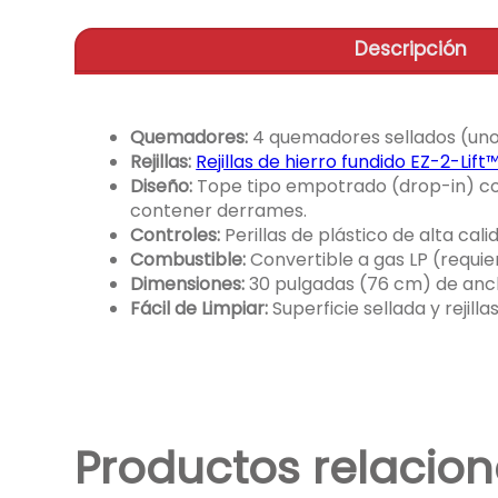
Descripción
Quemadores:
4 quemadores sellados (uno d
Rejillas:
Rejillas de hierro fundido EZ-2-Lift
Diseño:
Tope tipo empotrado (drop-in) co
contener derrames.
Controles:
Perillas de plástico de alta cali
Combustible:
Convertible a gas LP (requier
Dimensiones:
30 pulgadas (76 cm) de ancho
Fácil de Limpiar:
Superficie sellada y rejill
Productos relacio