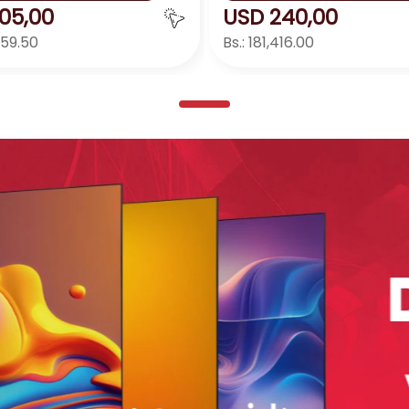
05
,
00
USD
240
,
00
959.50
Bs.:
181,416.00
Agregar
Agreg
＋
－
＋