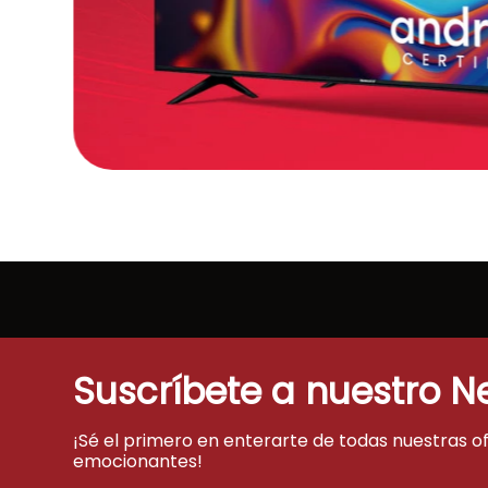
Suscríbete a nuestro N
¡Sé el primero en enterarte de todas nuestras o
emocionantes!