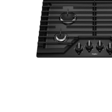
aire-
9
.
telef
10
.