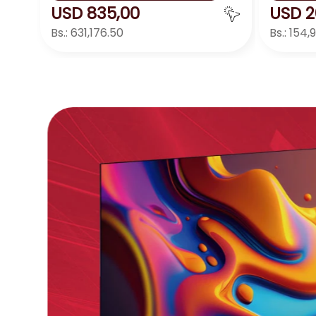
USD
835
,
00
USD
2
Bs.:
631,176.50
Bs.:
154,
Agregar
－
＋
－