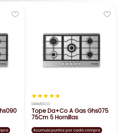
★
★
★
★
★
DAMASCO
hs090
Tope Da+Co A Gas Ghs075
75Cm 5 Hornillas
mpra
Acumula puntos por cada compra