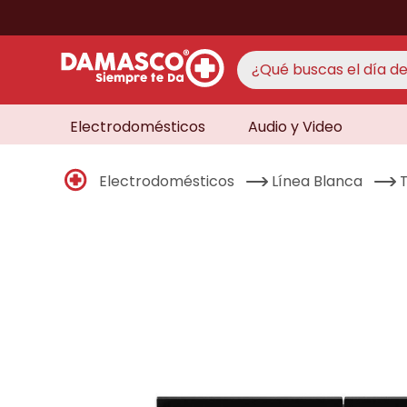
¿Qué buscas el día de 
Electrodomésticos
Audio y Video
TÉRMINO
aire 
1
.
Electrodomésticos
Línea Blanca
never
2
.
cocin
3
.
lavad
4
.
venti
5
.
televi
6
.
licua
7
.
never
8
.