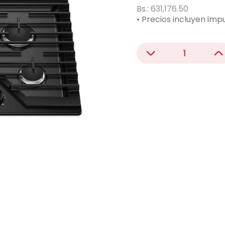
acondicionado
Bs.:
631,176.50
• Precios incluyen imp
ono
－
＋