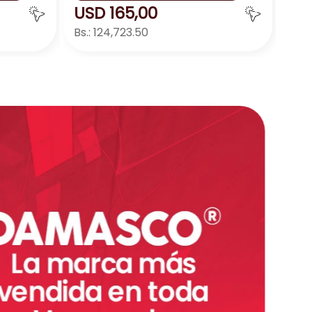
USD
165
,
00
Bs.:
124,723.50
ar
Agregar
－
＋