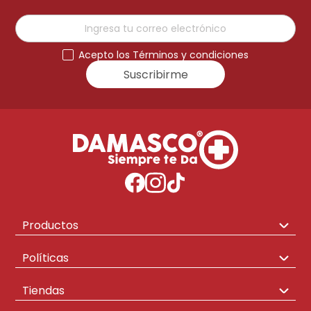
Acepto los Términos y condiciones
Suscribirme
Productos
Congeladores
Políticas
Hogar
Envíos y Cambios
Tiendas