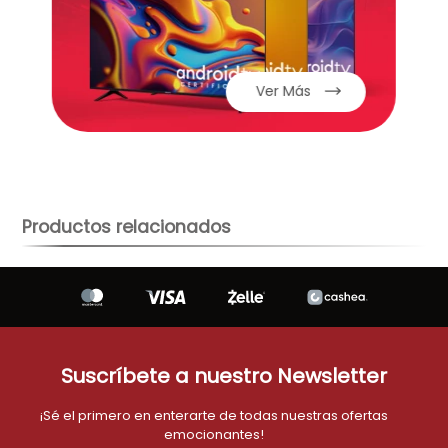
aire-acondicionado
9
.
tv
10
.
Ver Más
Productos relacionados
Suscríbete a nuestro Newsletter
¡Sé el primero en enterarte de todas nuestras ofertas
emocionantes!