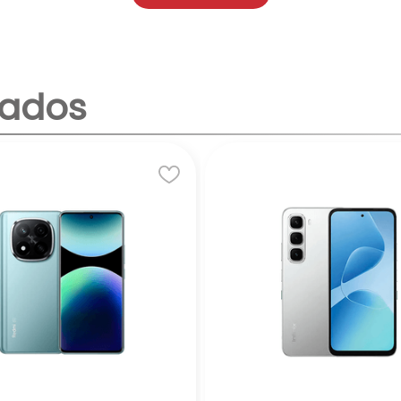
 microSD).
 sensor principal de 50 MP y lente auxiliar.
8W.
nados
h, lector de huellas trasero.
iva para el Redmi 14C.
 tareas básicas como navegación web, redes sociales y
os decentes en condiciones de buena iluminación.
autonomía para el uso diario.