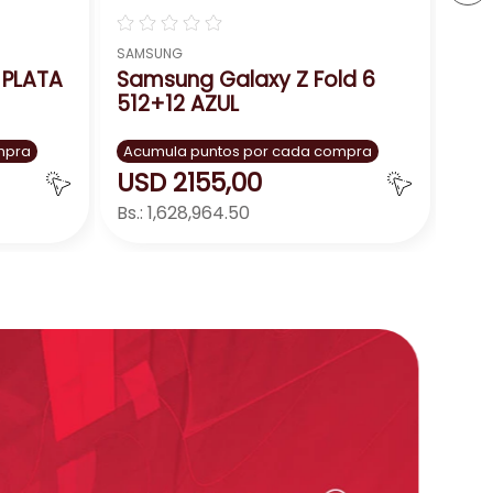
☆
☆
☆
☆
☆
SAMSUNG
 PLATA
Samsung Galaxy Z Fold 6
512+12 AZUL
mpra
Acumula puntos por cada compra
USD
2155
,
00
Bs.:
1,628,964.50
ar
Agregar
－
＋