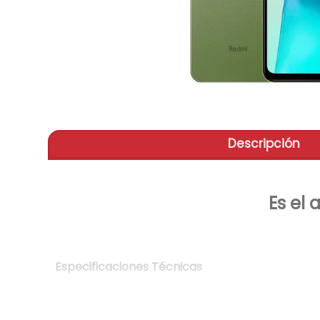
aire-
9
.
telef
10
.
Descripción
Es el 
Especificaciones Técnicas
Pantalla
: IPS LCD de 6.71 pulgadas con res
Procesador
: MediaTek Helio G85.