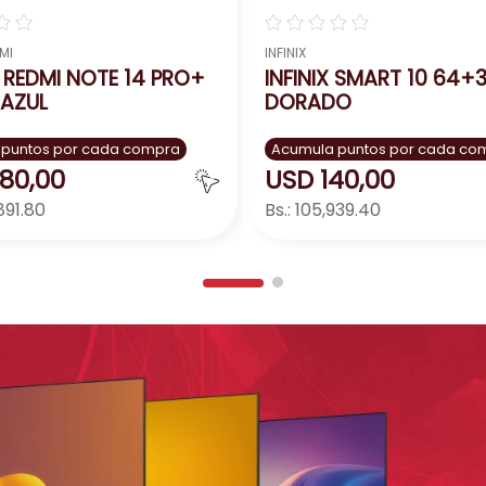
☆
☆
☆
☆
☆
☆
☆
MI
INFINIX
 REDMI NOTE 14 PRO+
INFINIX SMART 10 64+
AZUL
DORADO
 puntos por cada compra
Acumula puntos por cada co
80
,
00
USD
140
,
00
891.80
Bs.:
105,939.40
Agregar
Agreg
＋
－
＋