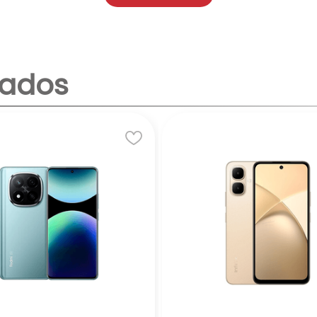
 microSD).
 sensor principal de 50 MP y lente auxiliar.
8W.
nados
h, lector de huellas trasero.
creta para el Redmi 14C.
 tareas básicas como navegación web, redes sociales y
os decentes en condiciones de buena iluminación.
autonomía para el uso diario.