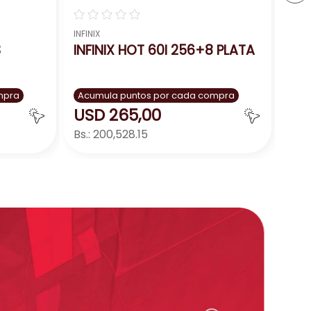
☆
☆
☆
☆
☆
INFINIX
3
INFINIX HOT 60I 256+8 PLATA
mpra
Acumula puntos por cada compra
USD
265
,
00
Bs.:
200,528.15
ar
Agregar
－
＋