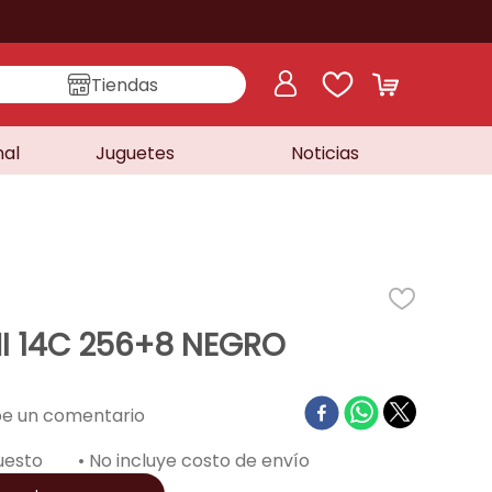
Tiendas
nal
Juguetes
Noticias
I 14C 256+8 NEGRO
uesto
• No incluye costo de envío