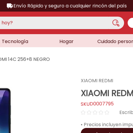
Envío Rápido y seguro a cualquier rincón del país
hoy?
Tecnología
Hogar
Cuidado perso
S MÁS BUSCADOS
acondicionado
DMI 14C 256+8 NEGRO
a
ora
XIAOMI REDMI
a
XIAOMI REDM
lador
D0007795
as
☆
☆
☆
☆
☆
sor
• Precios incluyen imp
dora