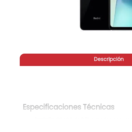
aire-
9
.
tv
10
.
Descripción
Especificaciones Técnicas
Pantalla
: IPS LCD de 6.71 pulgadas con res
Procesador
: MediaTek Helio G85.