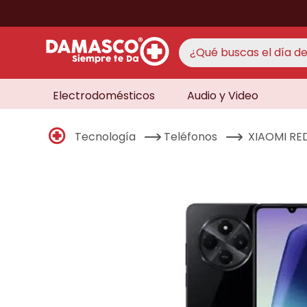
¿Qué buscas el día de 
Electrodomésticos
Audio y Video
TÉRMINO
aire 
1
.
Tecnología
Teléfonos
XIAOMI RE
never
2
.
lavad
3
.
cocin
4
.
venti
5
.
never
6
.
televi
7
.
licua
8
.