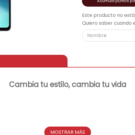
Acumula puntos p
acondicionado
Este producto no está
Quiero saber cuando e
Cambia tu estilo, cambia tu vida
olución HD+ (1650 x 720 píxeles) y tasa de refresco de 90 
MOSTRAR MÁS