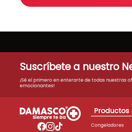
Suscríbete a nuestro N
¡Sé el primero en enterarte de todas nuestras o
emocionantes!
Productos
Congeladores