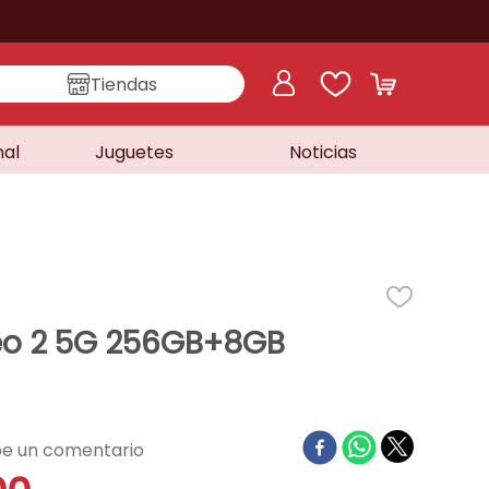
Tiendas
nal
Juguetes
Noticias
eo 2 5G 256GB+8GB