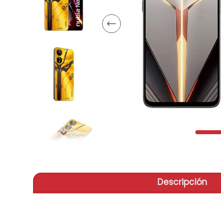
aire-
9
.
telef
10
.
Descripción