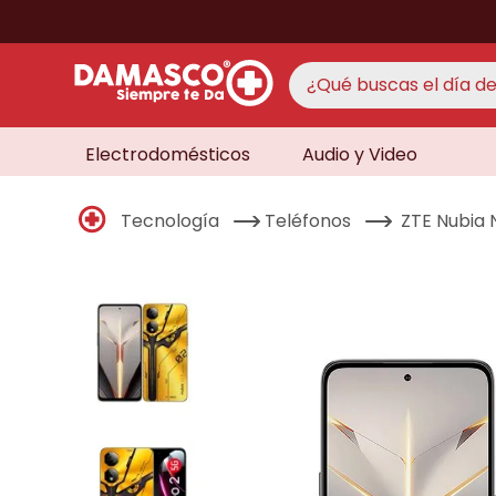
¿Qué buscas el día de 
Electrodomésticos
Audio y Video
TÉRMINO
aire 
1
.
Tecnología
Teléfonos
ZTE Nubia
never
2
.
cocin
3
.
lavad
4
.
venti
5
.
televi
6
.
licua
7
.
never
8
.