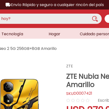
Envío Rápido y seguro a cualquier rincón del país
hoy?
Tecnología
Hogar
Cuidado perso
S MÁS BUSCADOS
acondicionado
 Neo 2 5G 256GB+8GB Amarillo
a
a
ZTE
ora
ZTE Nubia N
lador
Amarillo
sor
D0007421
dora
☆
☆
☆
☆
☆
as