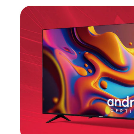
suaves.
Diseño:
Estética gamer única y futurista e
control en tus videojuegos.
¡Llévate lo mejor para tu hogar y recuerda qu