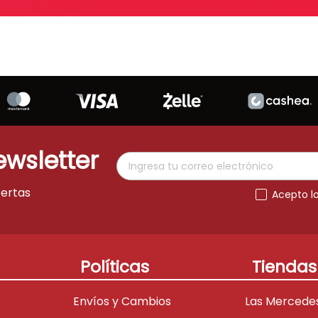
ewsletter
fertas
Acepto l
Políticas
Tiendas
Envíos y Cambios
Las Mercede