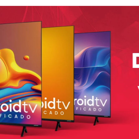
n un llamativo color
Amarillo
, que incluye gatillos táctile
e Damasco, siempre te da más!