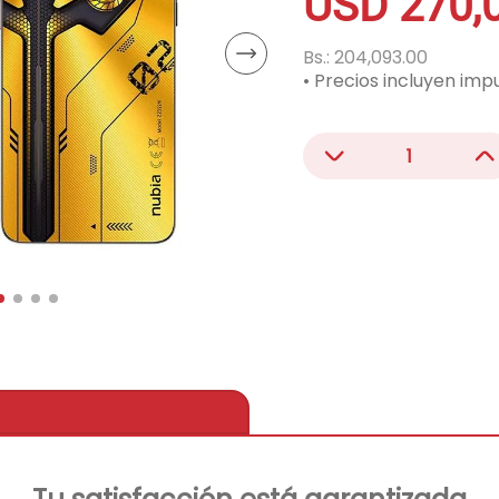
USD
270
,
acondicionado
ono
Bs.:
204,093.00
• Precios incluyen imp
－
＋