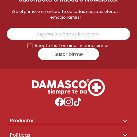
aire-acondicionado
9
.
¡Sé el primero en enterarte de todas nuestras ofertas
emocionantes!
tv
10
.
Acepto los Términos y condiciones
Suscribirme
Productos
Congeladores
Políticas