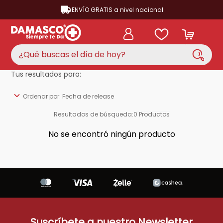
ENVÍO GRATIS a nivel nacional
¿Qué buscas el día de hoy?
Tus resultados para:
TÉRMINOS MÁS BUSCADOS
Ordenar por
Fecha de release
aire acondicionado
1
.
Resultados de búsqueda:
0
Productos
nevera
2
.
No se encontró ningún producto
lavadora
3
.
cocina
4
.
ventilador
5
.
neveras
6
.
televisor
7
.
Suscríbete a nuestro Newsletter
licuadora
8
.