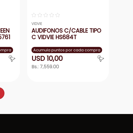
☆
☆
☆
☆
☆
VIDVIE
REEN
AUDIFONOS C/CABLE TIPO
5761
C VIDVIE HS684T
compra
Acumula puntos por cada compra
USD
10
,
00
Bs.:
7,559.00
r
Agregar
－
＋