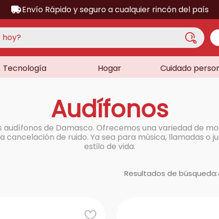
Envío Rápido y seguro a cualquier rincón del país
hoy?
Tecnología
Hogar
Cuidado perso
S MÁS BUSCADOS
acondicionado
Audífonos
a
a
s audífonos de Damasco. Ofrecemos una variedad de mode
ora
 cancelación de ruido. Ya sea para música, llamadas o j
estilo de vida.
lador
sor
Resultados de búsqueda:
dora
as