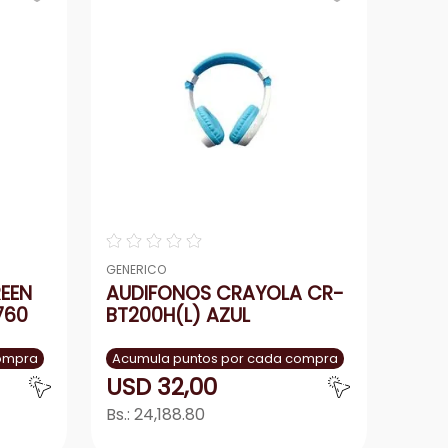
☆
☆
☆
☆
☆
GENERICO
REEN
AUDIFONOS CRAYOLA CR-
760
BT200H(L) AZUL
compra
Acumula puntos por cada compra
USD
32
,
00
Bs.:
24,188.80