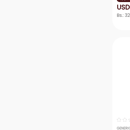
USD
Bs.:
32
－
☆
☆
GENERI