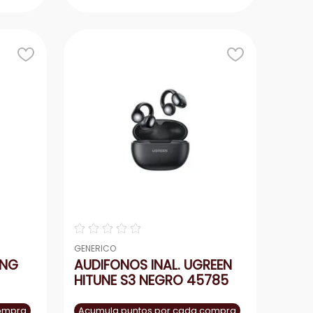
r
Agregar
－
＋
☆
☆
☆
☆
☆
GENERICO
ING
AUDIFONOS INAL. UGREEN
HITUNE S3 NEGRO 45785
M
compra
Acumula puntos por cada compra