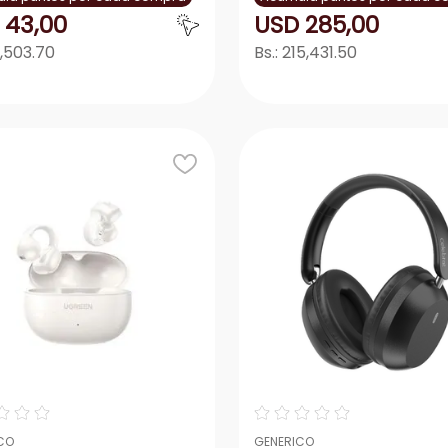
43
,
00
USD
285
,
00
,503.70
Bs.:
215,431.50
Agregar
Agrega
＋
－
＋
☆
☆
☆
☆
☆
☆
☆
☆
CO
GENERICO