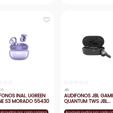
Agregar
Agrega
＋
－
＋
☆
☆
☆
☆
☆
☆
☆
☆
CO
JBL
FONOS INAL. UGREEN
AUDIFONOS JBL GAM
NE S3 MORADO 55430
QUANTUM TWS JBL
QUANTUM TWSBLKA
la puntos por cada compra
Acumula puntos por cada 