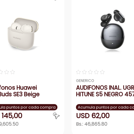
acondicionado
ono
☆
☆
☆
☆
☆
☆
☆
☆
GENERICO
fonos Huawei
AUDIFONOS INAL. UG
Buds SE3 Beige
HITUNE S5 NEGRO 45
la puntos por cada compra
Acumula puntos por cada 
145
,
00
USD
62
,
00
9,605.50
Bs.:
46,865.80