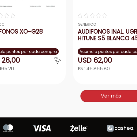
☆
☆
☆
☆
☆
☆
☆
☆
CO
GENERICO
IFONOS XO-G28
AUDIFONOS INAL. UG
HITUNE S5 BLANCO 4
la puntos por cada compra
Acumula puntos por cada 
28
,
00
USD
62
,
00
,165.20
Bs.:
46,865.80
Agregar
Agrega
＋
－
＋
Ver más