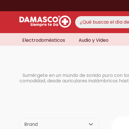
¿Qué buscas el día de 
Electrodomésticos
Audio y Video
TÉRMINO
aire 
1
.
never
2
.
cocin
3
.
Sumérgete en un mundo de sonido puro con lo
lavad
comodidad, desde auriculares inalámbricos hasta
4
.
venti
5
.
televi
6
.
licua
7
.
never
8
.
Brand