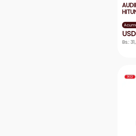
AUDI
HITU
Acumu
USD
Bs.:
31
－