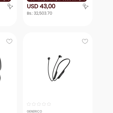
USD
43
,
00
Bs.:
32,503.70
r
Agregar
－
＋
☆
☆
☆
☆
☆
GENERICO