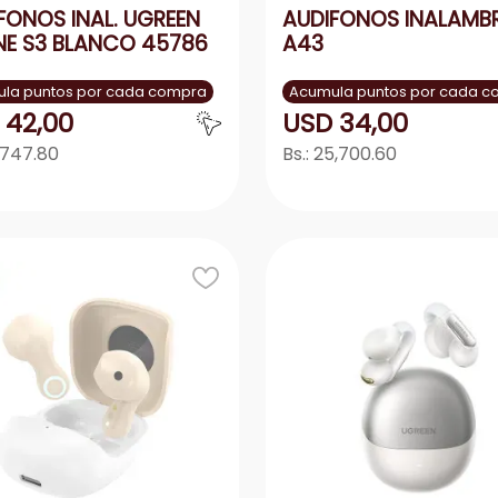
FONOS INAL. UGREEN
AUDIFONOS INALAMB
NE S3 BLANCO 45786
A43
la puntos por cada compra
Acumula puntos por cada 
42
,
00
USD
34
,
00
,747.80
Bs.:
25,700.60
Agregar
Agrega
＋
－
＋