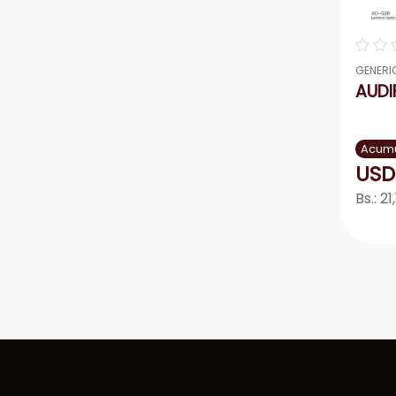
☆
☆
GENERI
AUD
Acumu
USD
Bs.:
21
－