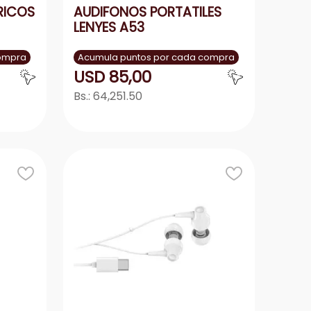
RICOS
AUDIFONOS PORTATILES
LENYES A53
compra
Acumula puntos por cada compra
USD
85
,
00
Bs.:
64,251.50
r
Agregar
－
＋