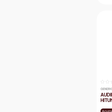
－
☆
☆
GENERI
AUDI
HITU
Acumu