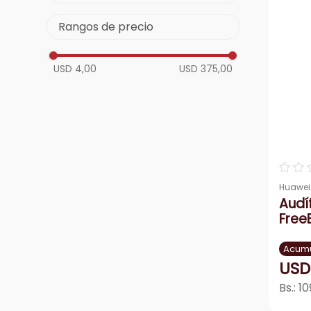
aire-
9
.
VIDVIE
Rangos de precio
telef
10
.
GENÉRICO
Lentes
Huawei
SAMSUNG
USD 4,00
USD 375,00
PHILIPS
JBL
manzana
☆
☆
Huawei
Audí
Free
Acumu
USD
Bs.:
10